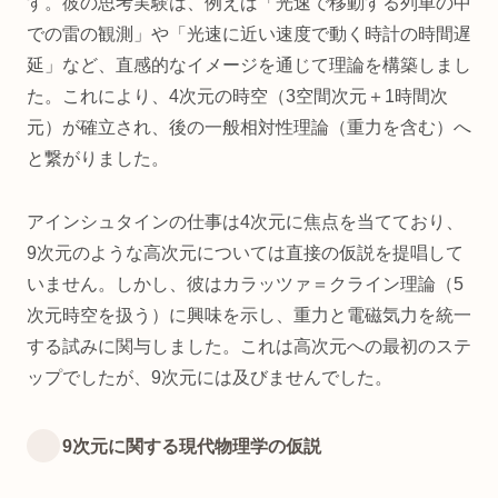
す。彼の思考実験は、例えば「光速で移動する列車の中
での雷の観測」や「光速に近い速度で動く時計の時間遅
延」など、直感的なイメージを通じて理論を構築しまし
た。これにより、4次元の時空（3空間次元＋1時間次
元）が確立され、後の一般相対性理論（重力を含む）へ
と繋がりました。
アインシュタインの仕事は4次元に焦点を当てており、
9次元のような高次元については直接の仮説を提唱して
いません。しかし、彼はカラッツァ＝クライン理論（5
次元時空を扱う）に興味を示し、重力と電磁気力を統一
する試みに関与しました。これは高次元への最初のステ
ップでしたが、9次元には及びませんでした。
9次元に関する現代物理学の仮説