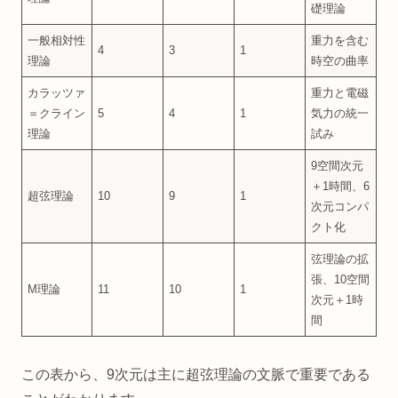
礎理論
一般相対性
重力を含む
4
3
1
理論
時空の曲率
カラッツァ
重力と電磁
＝クライン
5
4
1
気力の統一
理論
試み
9空間次元
＋1時間、6
超弦理論
10
9
1
次元コンパ
クト化
弦理論の拡
張、10空間
M理論
11
10
1
次元＋1時
間
この表から、9次元は主に超弦理論の文脈で重要である