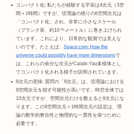
コンパクト化: 私たちが経験する宇宙は4次元（3空
間＋1時間）ですが、弦理論の残りの6空間次元は
「コンパクト化」され、非常に小さなスケール
（プランク長、約10⁻³⁵メートル）に巻き上げられ
ています。これにより、日常的な観測では見えな
いのです。たとえば、
Space.com: How the
universe could possibly have more dimensions
で
は、これらの余分な次元がCalabi-Yau多様体とし
てコンパクト化される様子が説明されています。
9次元の意味: 質問の「9次元」は、弦理論における
9空間次元を指す可能性が高いです。時空全体では
10次元ですが、空間次元だけを数えると9次元にな
ります。この9空間次元＋1時間次元の設定は、理
論の数学的整合性と物理的な一貫性を保つために
必要です。