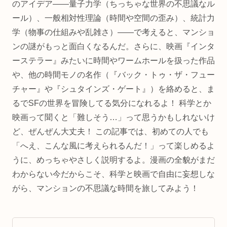
のアイデア——量子力学（ちっちゃな世界の不思議なル
ール）、一般相対性理論（時間や空間の歪み）、統計力
学（物事の仕組みや乱雑さ）——で考えると、マンショ
ンの謎がもっと面白くなるんだ。さらに、映画『インタ
ーステラー』みたいに時間やワームホールを扱った作品
や、他の時間モノの名作（『バック・トゥ・ザ・フュー
チャー』や『シュタインズ・ゲート』）を絡めると、ま
るでSFの世界を冒険してる気分になれるよ！ 科学とか
映画って聞くと「難しそう…」って思うかもしれないけ
ど、ぜんぜん大丈夫！ この記事では、初めての人でも
「へえ、こんな風に考えられるんだ！」って楽しめるよ
うに、めっちゃやさしく説明するよ。漫画の全貌がまだ
わからない今だからこそ、科学と映画で自由に妄想しな
がら、マンションの不思議な時間を旅してみよう！