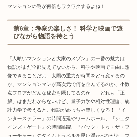
マンションの謎が何倍もワクワクするよね！
第6章：考察の楽しさ！ 科学と映画で遊
びながら物語を待とう
「人喰いマンションと大家のメゾン」の一番の魅力は、
物語がまだ全部見えてないから、科学や映画で自由に想
像できることだよ。太陽の重力が時間をどう変えるの
か、マンションマンが高次元で何を企んでるのか、小数
点フロアがどんな秘密を隠してるのか——どれも「正
解」はまだわからないけど、量子力学や相対性理論、統
計力学で考えると、物語がめっちゃ楽しくなる！ 『イ
ンターステラー』の時間遅延やワームホール、『シュタ
インズ・ゲート』の時間跳躍、『バック・トゥ・ザ・フ
ューチャー』のタイムトラベルを思い浮かべながら、マ