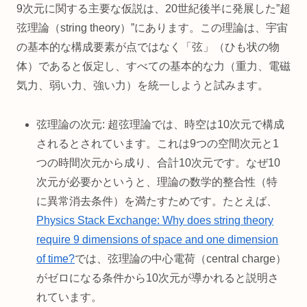
9次元に関する主要な仮説は、20世紀後半に発展した”超
弦理論（string theory）”にあります。この理論は、宇宙
の基本的な構成要素が点ではなく「弦」（ひも状の物
体）であると仮定し、すべての基本的な力（重力、電磁
気力、弱い力、強い力）を統一しようと試みます。
弦理論の次元: 超弦理論では、時空は10次元で構成
されるとされています。これは9つの空間次元と1
つの時間次元から成り、合計10次元です。なぜ10
次元が必要かというと、理論の数学的整合性（特
に異常消去条件）を満たすためです。たとえば、
Physics Stack Exchange: Why does string theory
require 9 dimensions of space and one dimension
of time?
では、弦理論の中心電荷（central charge）
がゼロになる条件から10次元が導かれると説明さ
れています。