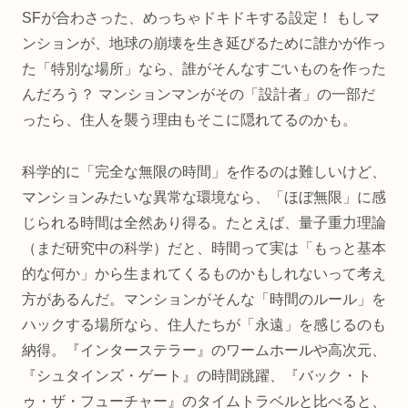
SFが合わさった、めっちゃドキドキする設定！ もしマ
ンションが、地球の崩壊を生き延びるために誰かが作っ
た「特別な場所」なら、誰がそんなすごいものを作った
んだろう？ マンションマンがその「設計者」の一部だ
ったら、住人を襲う理由もそこに隠れてるのかも。
科学的に「完全な無限の時間」を作るのは難しいけど、
マンションみたいな異常な環境なら、「ほぼ無限」に感
じられる時間は全然あり得る。たとえば、量子重力理論
（まだ研究中の科学）だと、時間って実は「もっと基本
的な何か」から生まれてくるものかもしれないって考え
方があるんだ。マンションがそんな「時間のルール」を
ハックする場所なら、住人たちが「永遠」を感じるのも
納得。『インターステラー』のワームホールや高次元、
『シュタインズ・ゲート』の時間跳躍、『バック・ト
ゥ・ザ・フューチャー』のタイムトラベルと比べると、