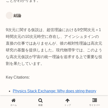
ことがわかります。
結論
9次元に関する仮説は、超弦理論における9空間次元＋1
時間次元の10次元時空に存在し、アインシュタインの
直接の仕事ではありませんが、彼の相対性理論は高次元
研究の基盤を提供しました。現代物理学では、このよう
な高次元仮説が宇宙の統一理論を追求する上で重要な役
割を果たしています。
Key Citations:
Physics Stack Exchange: Why does string theory
require 9 dimensions of space and one dimension
of time?
ホーム
検索
トップ
サイドバー