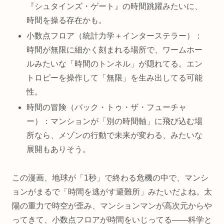
『シュタインズ・ゲート』の時間跳躍みたいに、
時間を操る存在かも。
小数点フロア（統計力学＋インターステラー）：
時間が無限に細かく刻まれる場所で、ワームホー
ルみたいな「時間のトンネル」が隠れてる。エン
トロピーを操作して「無限」を生み出してる可能
性。
時間の冒険（バック・トゥ・ザ・フューチャ
ー）：マンションが「別の時間軸」に飛び込む場
所なら、メゾンの行動で未来が変わる、みたいな
展開もありそう。
この漫画、地球が「1秒」で終わる危機の中で、マンシ
ョンがまるで「時間を逃がす避難所」みたいだよね。太
陽の重力で時空が歪み、マンションマンが高次元からや
ってきて、小数点フロアが時間をいじってる——科学と