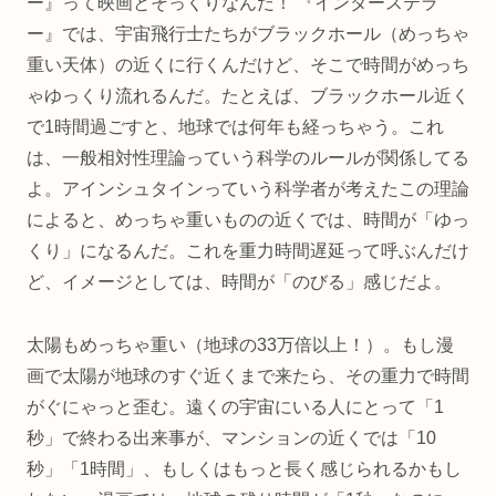
ー』って映画とそっくりなんだ！ 『インターステラ
ー』では、宇宙飛行士たちがブラックホール（めっちゃ
重い天体）の近くに行くんだけど、そこで時間がめっち
ゃゆっくり流れるんだ。たとえば、ブラックホール近く
で1時間過ごすと、地球では何年も経っちゃう。これ
は、一般相対性理論っていう科学のルールが関係してる
よ。アインシュタインっていう科学者が考えたこの理論
によると、めっちゃ重いものの近くでは、時間が「ゆっ
くり」になるんだ。これを重力時間遅延って呼ぶんだけ
ど、イメージとしては、時間が「のびる」感じだよ。
太陽もめっちゃ重い（地球の33万倍以上！）。もし漫
画で太陽が地球のすぐ近くまで来たら、その重力で時間
がぐにゃっと歪む。遠くの宇宙にいる人にとって「1
秒」で終わる出来事が、マンションの近くでは「10
秒」「1時間」、もしくはもっと長く感じられるかもし