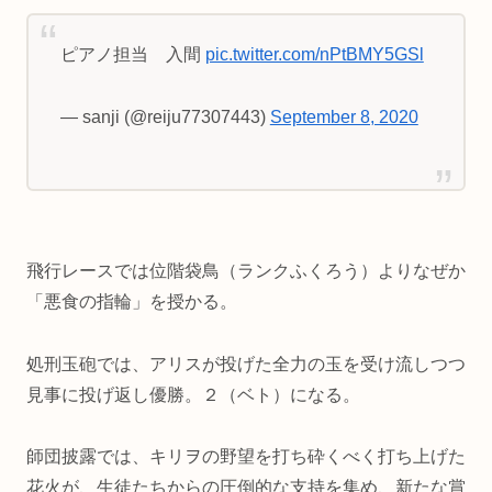
ピアノ担当 入間
pic.twitter.com/nPtBMY5GSl
— sanji (@reiju77307443)
September 8, 2020
飛行レースでは位階袋鳥（ランクふくろう）よりなぜか
「悪食の指輪」を授かる。
処刑玉砲では、アリスが投げた全力の玉を受け流しつつ
見事に投げ返し優勝。２（ベト）になる。
師団披露では、キリヲの野望を打ち砕くべく打ち上げた
花火が、生徒たちからの圧倒的な支持を集め、新たな賞