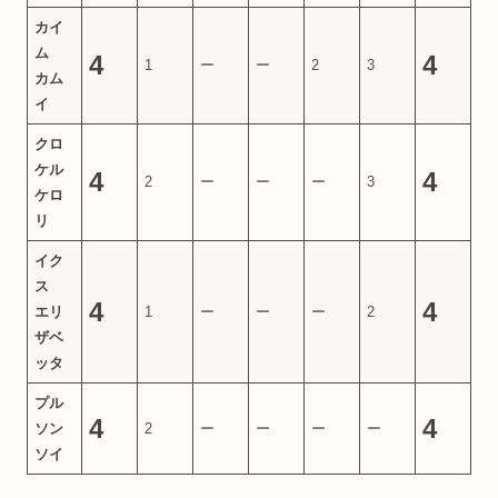
カイ
ム
4
4
1
ー
ー
2
3
カム
イ
クロ
ケル
4
4
2
ー
ー
ー
3
ケロ
リ
イク
ス
4
4
エリ
1
ー
ー
ー
2
ザベ
ッタ
プル
4
4
ソン
2
ー
ー
ー
ー
ソイ