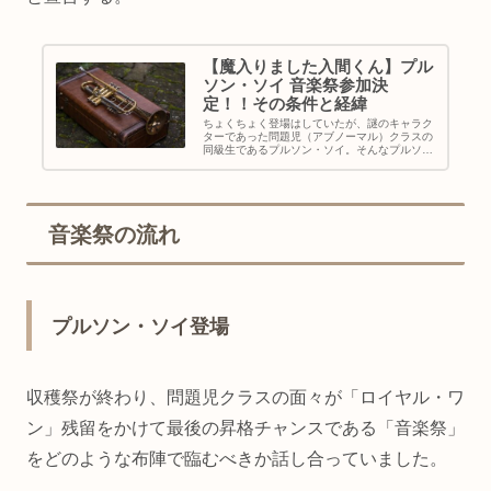
【魔入りました入間くん】プル
ソン・ソイ 音楽祭参加決
定！！その条件と経緯
ちょくちょく登場はしていたが、謎のキャラク
ターであった問題児（アブノーマル）クラスの
同級生であるプルソン・ソイ。そんなプルソ
ン・ソイが【魔入りました入間くん】の新章
「音楽祭」編で急に登場したかと思えば、今ま
での穴を埋めるように147話～15...
音楽祭の流れ
プルソン・ソイ登場
収穫祭が終わり、問題児クラスの面々が「ロイヤル・ワ
ン」残留をかけて最後の昇格チャンスである「音楽祭」
をどのような布陣で臨むべきか話し合っていました。