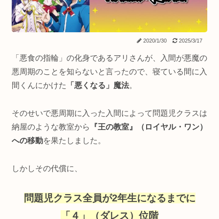
2020/1/30
2025/3/17
「悪食の指輪」の化身であるアリさんが、入間が悪魔の
悪周期のことを知らないと言ったので、寝ている間に入
間くんにかけた
「悪くなる」魔法
。
そのせいで悪周期に入った入間によって問題児クラスは
納屋のような教室から
『王の教室』（ロイヤル・ワン）
への移動
を果たしました。
しかしその代償に、
問題児クラス全員が2年生になるまでに
「４」（ダレス）位階