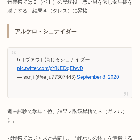
音楽祭では２（ベト）の黒蛇役。悪い男を演じ女生徒を
魅了する。結果４（ダレス）に昇格。
アルケロ・シュナイダー
6（ヴァウ）演じるシュナイダー
pic.twitter.com/pYNEDqEhwD
— sanji (@reiju77307443)
September 8, 2020
週末試験で学年１位。結果２階級昇格で３（ギメル）
に。
収穫祭ではジャズと共闘し、「終わりの鉢」を奪還する