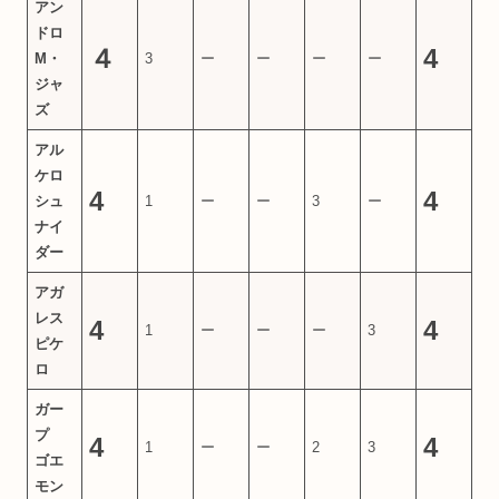
アン
ドロ
４
4
M・
3
ー
ー
ー
ー
ジャ
ズ
アル
ケロ
4
4
シュ
1
ー
ー
3
ー
ナイ
ダー
アガ
レス
4
4
1
ー
ー
ー
3
ピケ
ロ
ガー
プ
4
4
1
ー
ー
2
3
ゴエ
モン