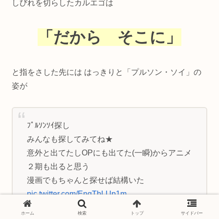
しびれを切らしたカルエゴは
「だから そこに」
と指をさした先には はっきりと「プルソン・ソイ」の
姿が
ﾌﾟﾙｿﾝｿｲ探し
みんなも探してみてね★
意外と出てたしOPにも出てた(一瞬)からアニメ
２期も出ると思う
漫画でもちゃんと探せば結構いた
pic.twitter.com/EnqTbLUp1m
ホーム
検索
トップ
サイドバー