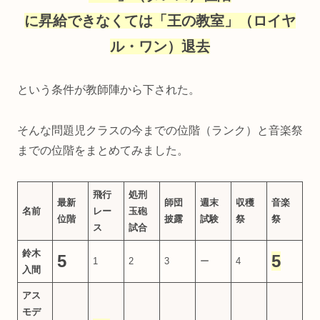
に昇給できなくては「王の教室」（ロイヤ
ル・ワン）退去
という条件が教師陣から下された。
そんな問題児クラスの今までの位階（ランク）と音楽祭
までの位階をまとめてみました。
飛行
処刑
最新
師団
週末
収穫
音楽
名前
レー
玉砲
位階
披露
試験
祭
祭
ス
試合
鈴木
5
5
1
2
3
ー
4
入間
アス
モデ