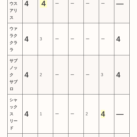
4
４
―
ウス
ー
ー
ー
ー
アリ
ス
ウァ
ラク
4
4
3
ー
ー
ー
ー
クラ
ラ
サブ
ノッ
4
4
ク
2
ー
ー
ー
3
サブ
ロ
シャ
ック
4
4
―
ス
1
ー
ー
2
リー
ド