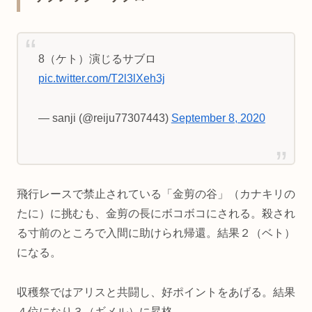
8（ケト）演じるサブロ
pic.twitter.com/T2l3lXeh3j
— sanji (@reiju77307443)
September 8, 2020
飛行レースで禁止されている「金剪の谷」（カナキリの
たに）に挑むも、金剪の長にボコボコにされる。殺され
る寸前のところで入間に助けられ帰還。結果２（ベト）
になる。
収穫祭ではアリスと共闘し、好ポイントをあげる。結果
４位になり３（ギメル）に昇格。